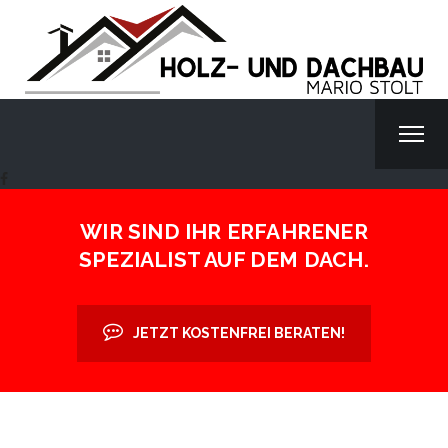
WIR SIND IHR ERFAHRENER
SPEZIALIST AUF DEM DACH.
JETZT KOSTENFREI BERATEN!